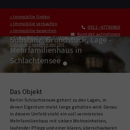
» Immobilie finden
» Immobilie verkaufen
0911- 47790860
» Immobilie bewerten
ZINSHAUS / RENDITEOBJEKT ZU KAUFEN IN BERLIN
Kontakt aufnehmen
Substanz, Grundstück, Lage -
» Keller Who? Jetzt Partner werden!
» Unsere Experten vor Ort
Mehrfamilienhaus in
Schlachtensee
Das Objekt
Berlin-Schlachtensee gehört zu den Lagen, in
denen Eigentum meist lange gehalten wird. Genau
in diesem Umfeld steht ein voll vermietetes
Mehrfamilienhaus mit sieben Wohneinheiten,
laufender Pflege und einer klaren, überschaubaren