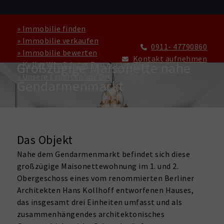
» Immobilie finden
» Immobilie verkaufen
0911- 47790860
» Immobilie bewerten
WOHNUNG ZU KAUFEN IN BERLIN
Kontakt aufnehmen
Großzügige Maisonette nahe
» Keller Who? Jetzt Partner werden!
» Unsere Experten vor Ort
Gendarmenmarkt
Das Objekt
Nahe dem Gendarmenmarkt befindet sich diese
großzügige Maisonettewohnung im 1. und 2.
Obergeschoss eines vom renommierten Berliner
Architekten Hans Kollhoff entworfenen Hauses,
das insgesamt drei Einheiten umfasst und als
zusammenhängendes architektonisches