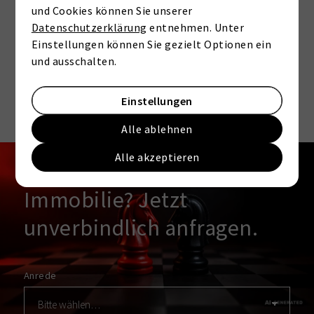
Plattformen. Wenn Cookies von
und Cookies können Sie unserer
externen Medien akzeptiert werden,
Datenschutzerklärung
entnehmen. Unter
bedarf der Zugriff auf diese Inhalte
Einstellungen können Sie gezielt Optionen ein
keiner manuellen Zustimmung mehr
und ausschalten.
Ich stimme zu
Einstellungen
Alle ablehnen
KONTAKT
Alle akzeptieren
Interesse an dieser
Immobilie? Jetzt
unverbindlich anfragen.
Anrede