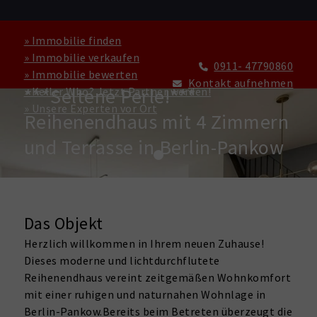
» Immobilie finden
» Immobilie verkaufen
0911- 47790860
» Immobilie bewerten
HAUS ZU KAUFEN IN BERLIN
Kontakt aufnehmen
***Seltene Perle!***
» Keller Who? Jetzt Partner werden!
» Unsere Experten vor Ort
Reihenendhaus mit 4 Zimmern
und Terrasse in Berlin-Pankow
Das Objekt
Herzlich willkommen in Ihrem neuen Zuhause!
Dieses moderne und lichtdurchflutete
Reihenendhaus vereint zeitgemäßen Wohnkomfort
mit einer ruhigen und naturnahen Wohnlage in
Berlin-Pankow.Bereits beim Betreten überzeugt die