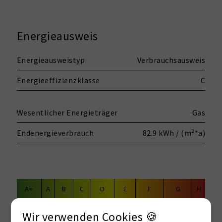
Energieausweis
Energieausweistyp
Verbrauchsausweis
Energieeffizienzklasse
C
Wesentlicher Energieträger
Gas
Endenergieverbrauch
82.9 kWh / (m²*a)
A+
A
B
C
D
E
F
G
H
Wir verwenden Cookies 🍪