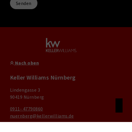
Senden
Nach oben
Keller Williams Nürnberg
Lindengasse 3
90419 Nürnberg
0911- 47790860
nuernberg@kellerwilliams.de
KW GERMANY