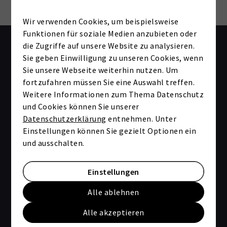
Wir verwenden Cookies, um beispielsweise
Sie möchten wissen, ob diese
Funktionen für soziale Medien anzubieten oder
die Zugriffe auf unsere Website zu analysieren.
Immobilie zu Ihrem Budget passt?
Sie geben Einwilligung zu unseren Cookies, wenn
Beantworten Sie einfach ein paar Fragen zu Ihrer
Sie unsere Webseite weiterhin nutzen. Um
finanziellen Situation und Ihren Wünschen. Wir
fortzufahren müssen Sie eine Auswahl treffen.
erstellen Ihnen dann eine individuelle
Weitere Informationen zum Thema Datenschutz
Finanzierungsempfehlung.
und Cookies können Sie unserer
Datenschutzerklärung
entnehmen. Unter
Angaben zur finanziellen Situation
Einstellungen können Sie gezielt Optionen ein
und ausschalten.
Kaufpreis der Immobilie
*
Einstellungen
Alle ablehnen
Vorhandenes Eigenkapital in €
Alle akzeptieren