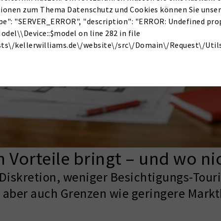
ionen zum Thema Datenschutz und Cookies können Sie unser
type": "SERVER_ERROR", "description": "ERROR: Undefined pro
el\\Device::$model on line 282 in file
ts\/kellerwilliams.de\/website\/src\/Domain\/Request\/Util
 Vorteile bringt – und wo ni
Diskretion, weniger Besichtigungs-Tour
 aber auch Grenzen wie geringere Markt