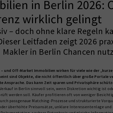
ilien in Berlin 2026: 
enz wirklich gelingt
siv – doch ohne klare Regeln k
ieser Leitfaden zeigt 2026 prax
 Makler in Berlin Chancen nut
k – und Off-Market Immobilien wirken für viele wie der „ku
int sind Objekte, die nicht öffentlich über große Portale 
kte Ansprache. Das kann Zeit sparen und Privatsphäre schütze
rkauf in Berlin sinnvoll sein, wenn Diskretion wichtig ist o
rüft werden soll. Käufer profitieren oft von weniger Besicht
urch passgenaue Matching-Prozesse und strukturierte Vorqua
oder überhöhte Preisansätze, unklare Interessentenlage und
e Dokumentation, saubere Datenbasis und gleiche Informatio