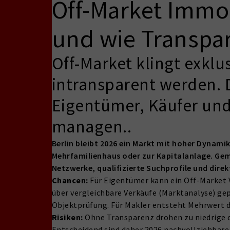
Off-Market Immob
und wie Transpar
Off-Market klingt exklu
intransparent werden. D
Eigentümer, Käufer und
managen..
Berlin bleibt 2026 ein Markt mit hoher Dynami
Mehrfamilienhaus oder zur Kapitalanlage. Geme
Netzwerke, qualifizierte Suchprofile und dire
Chancen:
Für Eigentümer kann ein Off-Market Ve
über vergleichbare Verkäufe (Marktanalyse) gep
Objektprüfung. Für Makler entsteht Mehrwert d
Risiken:
Ohne Transparenz drohen zu niedrige 
Entscheidend sind daher 2026 nachvollziehbar