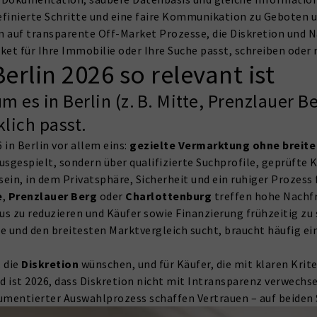
definierte Schritte und eine faire Kommunikation zu Geboten 
in auf transparente Off-Market Prozesse, die Diskretion und 
t für Ihre Immobilie oder Ihre Suche passt, schreiben oder r
rlin 2026 so relevant ist
 es in Berlin (z. B. Mitte, Prenzlauer B
klich passt.
in Berlin vor allem eins:
gezielte Vermarktung ohne breite
usgespielt, sondern über qualifizierte Suchprofile, geprüfte 
sein, in dem Privatsphäre, Sicherheit und ein ruhiger Prozess 
e
,
Prenzlauer Berg
oder
Charlottenburg
treffen hohe Nachfr
s zu reduzieren und Käufer sowie Finanzierung frühzeitig zu s
 und den breitesten Marktvergleich sucht, braucht häufig ein
, die
Diskretion
wünschen, und für Käufer, die mit klaren Krit
 ist 2026, dass Diskretion nicht mit Intransparenz verwechse
umentierter Auswahlprozess schaffen Vertrauen – auf beiden 