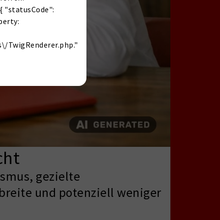
{ "statusCode":
perty:
s\/TwigRenderer.php."
cht
ismus, gezielte
breite und potenziell weniger