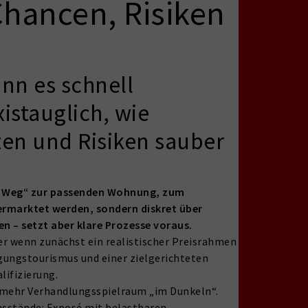
Chancen, Risiken
ann es schnell
istauglich, wie
zen und Risiken sauber
rze Weg“ zur passenden Wohnung, zum
vermarktet werden, sondern diskret über
n – setzt aber klare Prozesse voraus.
der wenn zunächst ein realistischer Preisrahmen
igungstourismus und einer zielgerichteten
lifizierung.
 mehr Verhandlungsspielraum „im Dunkeln“.
nsstände: Exposé mit belastbaren