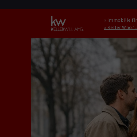
» Immobilie fi
» Keller Who? 