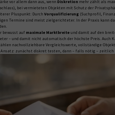
tärke vor allem dann aus, wenn
Diskretion
mehr zählt als maxi
Nachlass), bei vermieteten Objekten mit Schutz der Privatsph
iterer Pluspunkt: Durch
Vorqualifizierung
(Suchprofil, Finan
gen Termine sind meist zielgerichteter. In der Praxis kann d
den.
r bewusst auf
maximale Marktbreite
und damit auf den breit
eter – und damit nicht automatisch der höchste Preis. Auch Kä
zählen nachvollziehbare Vergleichswerte, vollständige Objekt
er Ansatz: zunächst diskret testen, dann – falls nötig – zeitli