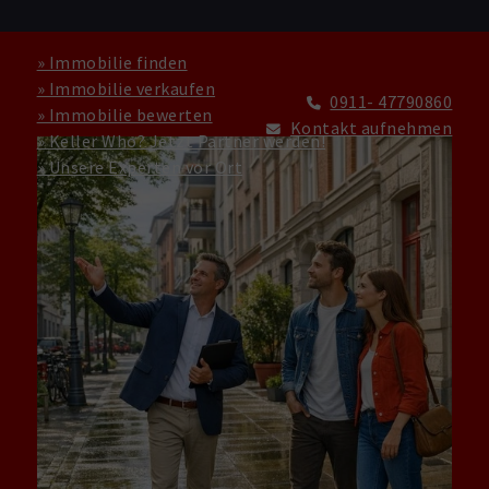
» Immobilie finden
» Immobilie verkaufen
0911- 47790860
» Immobilie bewerten
Kontakt aufnehmen
» Keller Who? Jetzt Partner werden!
» Unsere Experten vor Ort