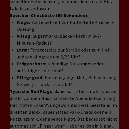
schneller Entscheidungen, ohne dich nur auf Kiez-
Labels zu verlassen.
Speicher-Checkliste (60 Sekunden):
Wege:
echte Gehzeit zur Haltestelle + sichere
Querung?
Alltag:
Supermarkt/Bäcker/Park im 3–7-
Minuten-Radius?
Lärm:
Fensterseite zur Straße oder zum Hof –
und wie klingt es um 8/20 Uhr?
Erdgeschoss:
lebendige Nutzungen oder
auffälliger Leerstand?
Pflegegrad:
Hauseingänge, Müll, Beleuchtung,
Gehwege – wirkt es stabil?
Typische Red Flags:
dauerhafte Durchfahrtsachse
direkt vor dem Haus, schlechte Abendbeleuchtung
mit „toten Ecken“, ungewöhnlich viel Leerstand im
direkten Block, dauerhaftes Park-Chaos oder ein
Nutzungsmix, der abends kippt. Das bedeutet nicht
automatisch „Finger weg“ – aber es ist ein Signal