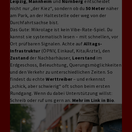
Leipzig
,
Mannheim
und
Nürnberg
entscheidet
nicht nur „der Kiez“, sondern ob du
50 Meter
näher
am Park, an der Haltestelle oder weg von der
Durchfahrtsachse bist.
Das Gute: Mikrolage ist kein Vibe-Rate-Spiel. Du
kannst sie systematisch lesen – mit schnellen, vor
Ort prüfbaren Signalen. Achte auf
Alltags-
Infrastruktur
(ÖPNV, Einkauf, Kita/Ärzte), den
Zustand
der Nachbarhäuser,
Leerstand
im
Erdgeschoss, Beleuchtung, Querungsmöglichkeiten
und den Verkehr zu unterschiedlichen Zeiten. So
findest du echte
Werttreiber
– und erkennst
„schick, aber schwierig“ oft schon beim ersten
Rundgang. Wenn du dabei Unterstützung willst:
Schreib oder ruf uns gern an.
Mehr im Link in Bio
.