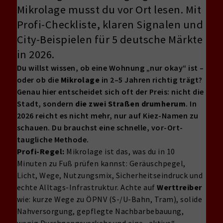
Mikrolage musst du vor Ort lesen. Mit
Profi-Checkliste, klaren Signalen und
City-Beispielen für 5 deutsche Märkte
in 2026.
Du willst wissen, ob eine Wohnung „nur okay“ ist –
oder ob die
Mikrolage
in 2–5 Jahren richtig trägt?
Genau hier entscheidet sich oft der Preis: nicht die
Stadt, sondern
die zwei Straßen drumherum
. In
2026 reicht es nicht mehr, nur auf Kiez-Namen zu
schauen. Du brauchst eine schnelle, vor-Ort-
taugliche Methode.
Profi-Regel:
Mikrolage ist das, was du in 10
Minuten zu Fuß prüfen kannst: Geräuschpegel,
Licht, Wege, Nutzungsmix, Sicherheitseindruck und
echte Alltags-Infrastruktur. Achte auf
Werttreiber
wie: kurze Wege zu ÖPNV (S-/U-Bahn, Tram), solide
Nahversorgung, gepflegte Nachbarbebauung,