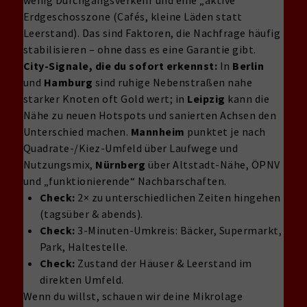
wenig Durchgangsverkehr und eine „aktive“
Erdgeschosszone (Cafés, kleine Läden statt
Leerstand). Das sind Faktoren, die Nachfrage häufig
stabilisieren – ohne dass es eine Garantie gibt.
City-Signale, die du sofort erkennst:
In
Berlin
und
Hamburg
sind ruhige Nebenstraßen nahe
starker Knoten oft Gold wert; in
Leipzig
kann die
Nähe zu neuen Hotspots und sanierten Achsen den
Unterschied machen.
Mannheim
punktet je nach
Quadrate-/Kiez-Umfeld über Laufwege und
Nutzungsmix,
Nürnberg
über Altstadt-Nähe, ÖPNV
und „funktionierende“ Nachbarschaften.
Check:
2× zu unterschiedlichen Zeiten hingehen
(tagsüber & abends).
Check:
3-Minuten-Umkreis: Bäcker, Supermarkt,
Park, Haltestelle.
Check:
Zustand der Häuser & Leerstand im
direkten Umfeld.
Wenn du willst, schauen wir deine Mikrolage