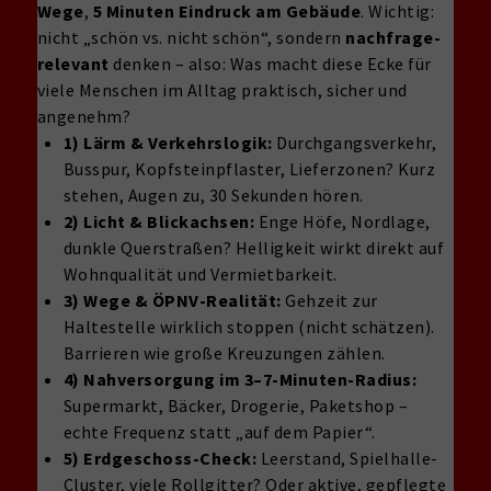
Wege
,
5 Minuten Eindruck am Gebäude
. Wichtig:
nicht „schön vs. nicht schön“, sondern
nachfrage-
relevant
denken – also: Was macht diese Ecke für
viele Menschen im Alltag praktisch, sicher und
angenehm?
1) Lärm & Verkehrslogik:
Durchgangsverkehr,
Busspur, Kopfsteinpflaster, Lieferzonen? Kurz
stehen, Augen zu, 30 Sekunden hören.
2) Licht & Blickachsen:
Enge Höfe, Nordlage,
dunkle Querstraßen? Helligkeit wirkt direkt auf
Wohnqualität und Vermietbarkeit.
3) Wege & ÖPNV-Realität:
Gehzeit zur
Haltestelle wirklich stoppen (nicht schätzen).
Barrieren wie große Kreuzungen zählen.
4) Nahversorgung im 3–7-Minuten-Radius:
Supermarkt, Bäcker, Drogerie, Paketshop –
echte Frequenz statt „auf dem Papier“.
5) Erdgeschoss-Check:
Leerstand, Spielhalle-
Cluster, viele Rollgitter? Oder aktive, gepflegte